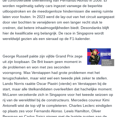
de controversiële overwinning van Fernando Alonso in 2008. Er
worden regelmatig safety cars ingezet vanwege de beperkte
uitloopstroken en de meedogenloze hindernissen die weinig ruimte
laten voor fouten. In 2023 werd de lay-out van het circuit aangepast
door vier bochten te verwijderen om een langer recht stuk te
creëren, dat betere inhaalmogelijkheden biedt. Desondanks blijft
hier de kwalificatie erg belangrijk. De race in Singapore wordt
wereldwijd gezien als een sieraad op de F1-kalender.
George Russell pakte zijn vijfde Grand Prix zege
uit zijn loopbaan. De Brit kwam geen moment in
de problemen en won met zes seconden
voorsprong. Max Verstappen had grote problemen met het
terugschakelen, maar wist wel een tweede plek zeker te stellen.
Lando Norris raakte Oscar Piastri (vierde) en Verstappen bij de
start, maar alle titelkandidaten overleefden dat hachelijke moment.
McLaren verzekerde zich in Singapore voor het tweede seizoen op
rij van de wereldtitel bij de constructeurs. Mercedes coureur Kimi
Antonelli wist de top vijf te completeren. Charles Leclerc eindigden
op plaats zes voor Fernando Alonso. Lewis Hamilton, Oliver
Bearman en Carlos Sainz gingen met de laatste punten aan de