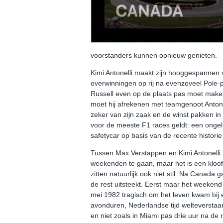
voorstanders kunnen opnieuw genieten.
Kimi Antonelli maakt zijn hooggespannen ve
overwinningen op rij na evenzoveel Pole-
Russell even op de plaats pas moet maken
moet hij afrekenen met teamgenoot Antonel
zeker van zijn zaak en de winst pakken in 
voor de meeste F1 races geldt: een ongelu
safetycar op basis van de recente historie 
Tussen Max Verstappen en Kimi Antonelli z
weekenden te gaan, maar het is een kloof 
zitten natuurlijk ook niet stil. Na Canad
de rest uitsteekt. Eerst maar het weekend
mei 1982 tragisch om het leven kwam bij e
avonduren, Nederlandse tijd welteverstaan.
en niet zoals in Miami pas drie uur na de