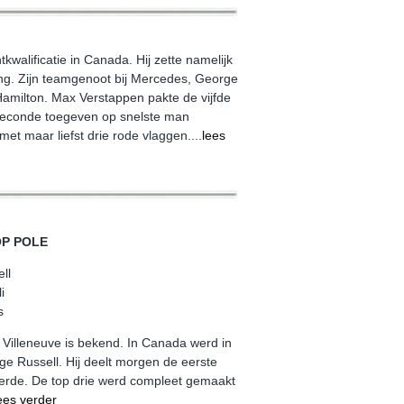
kwalificatie in Canada. Hij zette namelijk
ining. Zijn teamgenoot bij Mercedes, George
Hamilton. Max Verstappen pakte de vijfde
 seconde toegeven op snelste man
et maar liefst drie rode vlaggen....
lees
P POLE
ll
i
s
es Villeneuve is bekend. In Canada werd in
rge Russell. Hij deelt morgen de eerste
oteerde. De top drie werd compleet gemaakt
ees verder