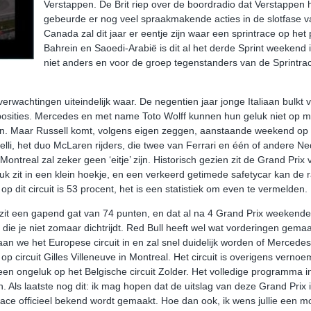
Verstappen. De Brit riep over de boordradio dat Verstappen 
gebeurde er nog veel spraakmakende acties in de slotfase 
Canada zal dit jaar er eentje zijn waar een sprintrace op he
Bahrein en Saoedi-Arabië is dit al het derde Sprint weekend in
niet anders en voor de groep tegenstanders van de Sprintrac
rwachtingen uiteindelijk waar. De negentien jaar jonge Italiaan bulkt 
posities. Mercedes en met name Toto Wolff kunnen hun geluk niet op m
. Maar Russell komt, volgens eigen zeggen, aanstaande weekend op één 
li, het duo McLaren rijders, die twee van Ferrari en één of andere Ned
Montreal zal zeker geen ‘eitje’ zijn. Historisch gezien zit de Grand Prix
k zit in een klein hoekje, en een verkeerd getimede safetycar kan de 
op dit circuit is 53 procent, het is een statistiek om even te vermelden.
it een gapend gat van 74 punten, en dat al na 4 Grand Prix weekenden.
die je niet zomaar dichtrijdt. Red Bull heeft wel wat vorderingen gem
a gaan we het Europese circuit in en zal snel duidelijk worden of Merc
 op circuit Gilles Villeneuve in Montreal. Het circuit is overigens ver
en ongeluk op het Belgische circuit Zolder. Het volledige programma i
 Als laatste nog dit: ik mag hopen dat de uitslag van deze Grand Prix in 
 race officieel bekend wordt gemaakt. Hoe dan ook, ik wens jullie een 