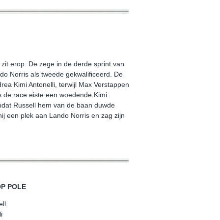
l zit erop. De zege in de derde sprint van
do Norris als tweede gekwalificeerd. De
ea Kimi Antonelli, terwijl Max Verstappen
 de race eiste een woedende Kimi
omdat Russell hem van de baan duwde
 hij een plek aan Lando Norris en zag zijn
P POLE
ll
i