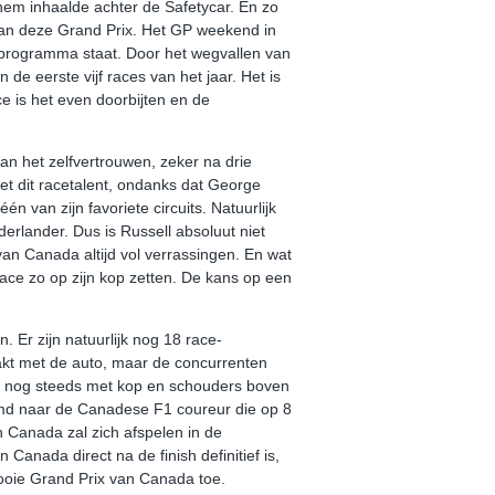
hem inhaalde achter de Safetycar. En zo
van deze Grand Prix. Het GP weekend in
t programma staat. Door het wegvallen van
 de eerste vijf races van het jaar. Het is
e is het even doorbijten en de
van het zelfvertrouwen, zeker na drie
et dit racetalent, ondanks dat George
van zijn favoriete circuits. Natuurlijk
erlander. Dus is Russell absoluut niet
 van Canada altijd vol verrassingen. En wat
race zo op zijn kop zetten. De kans op een
 Er zijn natuurlijk nog 18 race-
aakt met de auto, maar de concurrenten
edes nog steeds met kop en schouders boven
noemd naar de Canadese F1 coureur die op 8
n Canada zal zich afspelen in de
Canada direct na de finish definitief is,
mooie Grand Prix van Canada toe.