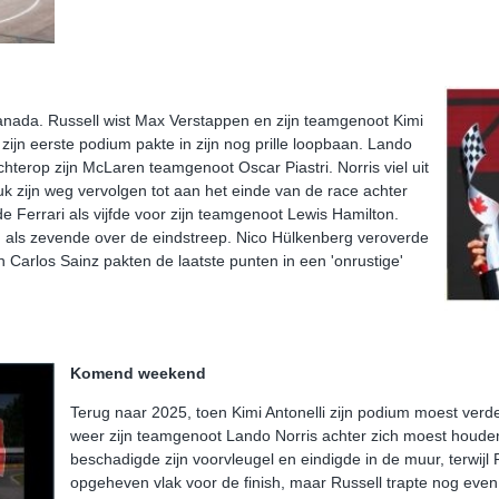
nada. Russell wist Max Verstappen en zijn teamgenoot Kimi
l zijn eerste podium pakte in zijn nog prille loopbaan. Lando
chterop zijn McLaren teamgenoot Oscar Piastri. Norris viel uit
k zijn weg vervolgen tot aan het einde van de race achter
de Ferrari als vijfde voor zijn teamgenoot Lewis Hamilton.
 als zevende over de eindstreep. Nico Hülkenberg veroverde
n Carlos Sainz pakten de laatste punten in een 'onrustige'
Komend weekend
Terug naar 2025, toen Kimi Antonelli zijn podium moest verde
weer zijn teamgenoot Lando Norris achter zich moest houden.
beschadigde zijn voorvleugel en eindigde in de muur, terwijl 
opgeheven vlak voor de finish, maar Russell trapte nog eve